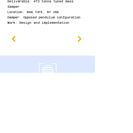
Deliverable: 472 tonne tuned mass
damper
Location: New York, NY USA
Damper: Opposed pendulum confguration
Work: Design and implementation​
600 Southgate Drive,
Guelph, ON N1G 4P6 Canadá
política de Privacidade
Declaração de Acessibilidade
Termos e Condições
Política de reembolso
Accessibility Statement
Published Research
Careers