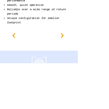
performance
Smooth, quiet operation
Reliable over a wide range of return
periods​
Unique configuration for smaller
footprint
600 ساوثجيت درايف،
غويلف، أونتاريو N1G 4P6 كندا
سياسة الخصوصية
بيان إمكانية الوصول
الشروط والأحكام
سياسة الاسترداد
Accessibility Statement
Published Research
Careers